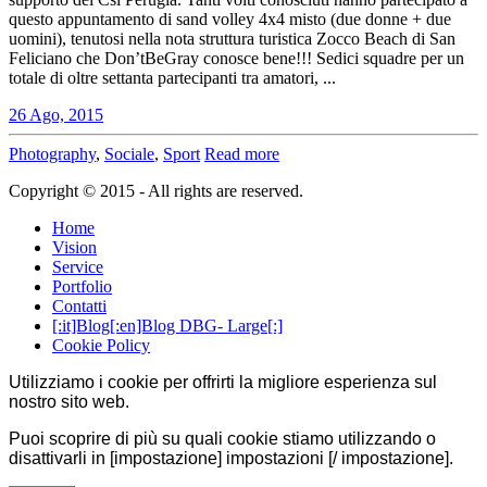
questo appuntamento di sand volley 4x4 misto (due donne + due
uomini), tenutosi nella nota struttura turistica Zocco Beach di San
Feliciano che Don’tBeGray conosce bene!!! Sedici squadre per un
totale di oltre settanta partecipanti tra amatori, ...
26 Ago, 2015
Photography
,
Sociale
,
Sport
Read more
Copyright © 2015 - All rights are reserved.
Home
Vision
Service
Portfolio
Contatti
[:it]Blog[:en]Blog DBG- Large[:]
Cookie Policy
Utilizziamo i cookie per offrirti la migliore esperienza sul
nostro sito web.
Puoi scoprire di più su quali cookie stiamo utilizzando o
disattivarli in [impostazione] impostazioni [/ impostazione].