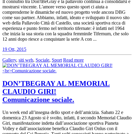
Il connubio tra Don'tBeGray e la pallavolo continua a consolidarsi e
mostrarsi vincente. L'amore verso questo sport ci aiuta a
comprenderne le dinamiche ed nuovo progetto vede ancora DBG
come suo partner. Abbiamo, infatti, ideato e sviluppato il nuovo sito
web della Pallavolo Città di Castello, una società sportiva ricca di
esperienza e punto fermo nel territorio tifernate: è infatti nel 1964
che inizia la sua storia con la squadra femminile Tifernum, che solo
12 anni dopo riesce a conquistare la serie A con ...
19 Ott, 2015
Gallery
,
siti web
,
Sociale
,
Sport
Read more
DON’TBEGRAY AL MEMORIAL
CLAUDIO GIRI!
Comunicazione sociale.
Un week end all’insegna dello sport e dell’amicizia. Sabato 22 e
domenica 23 Agosto si è svolto, infatti, il secondo Memorial Claudio
Giri, manifestazione indetta dall’associazione sportiva Pianeta
Volley e dall’associazione benefica Claudio Giri Onlus con il
supporto del Csi Perugia. Tanti volti conosciuti hanno partecipato a