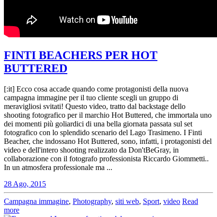
FINTI BEACHERS PER HOT
BUTTERED
[:it] Ecco cosa accade quando come protagonisti della nuova
campagna immagine per il tuo cliente scegli un gruppo di
meravigliosi svitati! Questo video, tratto dal backstage dello
shooting fotografico per il marchio Hot Buttered, che immortala uno
dei momenti più goliardici di una bella giornata passata sul set
fotografico con lo splendido scenario del Lago Trasimeno. I Finti
Beacher, che indossano Hot Buttered, sono, infatti, i protagonisti del
video e dell'intero shooting realizzato da Don'tBeGray, in
collaborazione con il fotografo professionista Riccardo Giommetti..
In un atmosfera professionale ma ...
28 Ago, 2015
Campagna immagine
,
Photography
,
siti web
,
Sport
,
video
Read
more