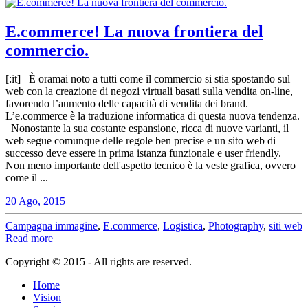
E.commerce! La nuova frontiera del
commercio.
[:it] È oramai noto a tutti come il commercio si stia spostando sul
web con la creazione di negozi virtuali basati sulla vendita on-line,
favorendo l’aumento delle capacità di vendita dei brand.
L’e.commerce è la traduzione informatica di questa nuova tendenza.
Nonostante la sua costante espansione, ricca di nuove varianti, il
web segue comunque delle regole ben precise e un sito web di
successo deve essere in prima istanza funzionale e user friendly.
Non meno importante dell'aspetto tecnico è la veste grafica, ovvero
come il ...
20 Ago, 2015
Campagna immagine
,
E.commerce
,
Logistica
,
Photography
,
siti web
Read more
Copyright © 2015 - All rights are reserved.
Home
Vision