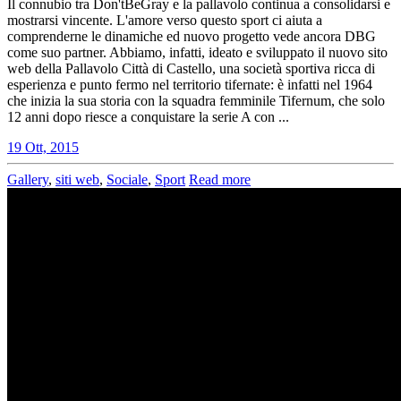
Il connubio tra Don'tBeGray e la pallavolo continua a consolidarsi e
mostrarsi vincente. L'amore verso questo sport ci aiuta a
comprenderne le dinamiche ed nuovo progetto vede ancora DBG
come suo partner. Abbiamo, infatti, ideato e sviluppato il nuovo sito
web della Pallavolo Città di Castello, una società sportiva ricca di
esperienza e punto fermo nel territorio tifernate: è infatti nel 1964
che inizia la sua storia con la squadra femminile Tifernum, che solo
12 anni dopo riesce a conquistare la serie A con ...
19 Ott, 2015
Gallery
,
siti web
,
Sociale
,
Sport
Read more